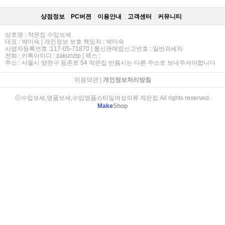
상점정보
PC버젼
이용안내
고객센터
커뮤니티
상호명 : 작은집 수입보세
대표 : 박미숙 | 개인정보 보호 책임자 : 박미숙
사업자등록번호 :117-05-71870 | 통신판매업신고번호 : 일반과세자
전화 : 카톡아이디 : zakunzip | 팩스 :
주소 : 서울시 양천구 등촌로 54 작은집 반품시는 다른 주소로 보내주셔야합니다
이용약관
|
개인정보처리방침
ⓒ수입보세,명품보세,수입명품스타일여성의류 작은집 All rights reserved.
Make
Shop