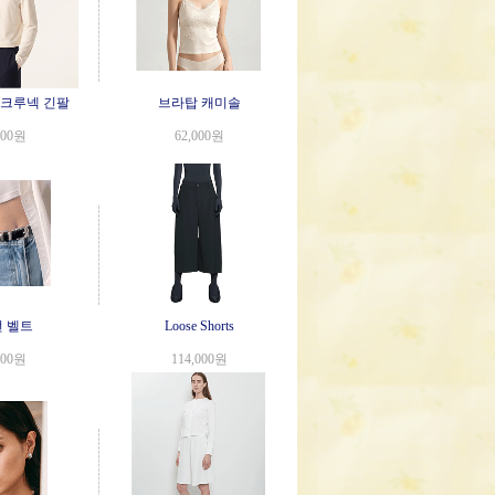
Toujours
 크루넥 긴팔
브라탑 캐미솔
000원
62,000원
Low Key Hobo
 벨트
Loose Shorts
000원
114,000원