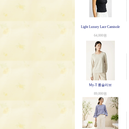
Light Luxury Lace Camisole
64,000원
My-T 롱슬리브
89,000원