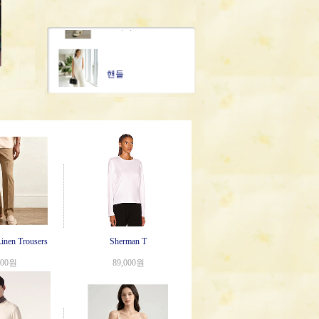
스니커즈
핸들
WOC
가든
25S Hobo
Linen Trousers
Sherman T
000원
89,000원
캐리올
22 Bag