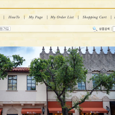
META name="keywords"content="수입보세,명품보세,명품스타일여성의류 작은집