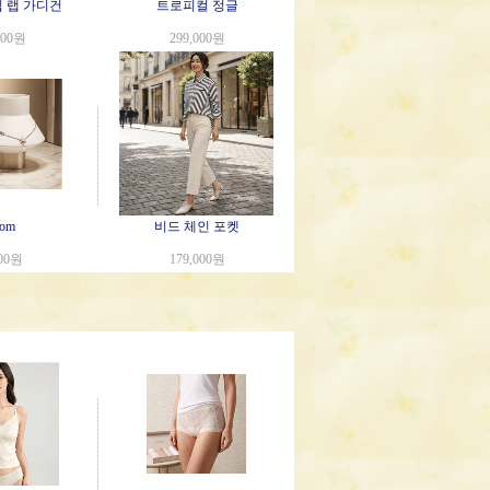
 랩 가디건
트로피컬 정글
000원
299,000원
oom
비드 체인 포켓
000원
179,000원