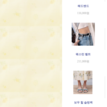
헤드밴드
116,000원
웨스턴 벨트
211,000원
보우 힐 슬링백