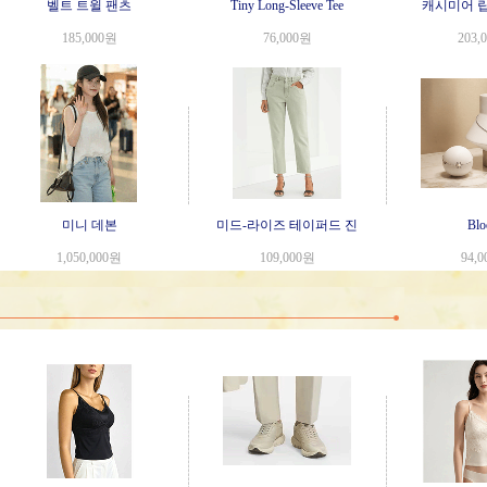
벨트 트윌 팬츠
Tiny Long-Sleeve Tee
캐시미어 립
185,000원
76,000원
203,
미니 데본
미드-라이즈 테이퍼드 진
Bl
1,050,000원
109,000원
94,