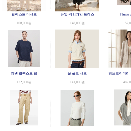
릴랙스드 티셔츠
듀얼-넥 H라인 드레스
Plume 
108,000원
148,000원
157,
리넨 릴랙스드 탑
울 폴로 셔츠
엠브로이더리 
132,000원
141,000원
487,