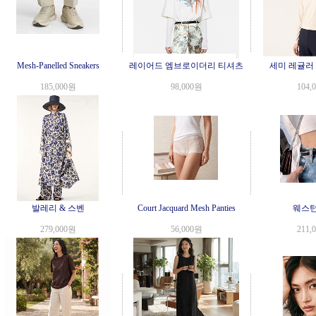
Mesh-Panelled Sneakers
레이어드 엠브로이더리 티셔츠
세미 레귤러
185,000원
98,000원
104,
발레리 & 스벤
Court Jacquard Mesh Panties
웨스턴
279,000원
56,000원
211,