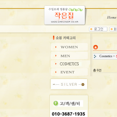
Cosmetics
>
총 0건