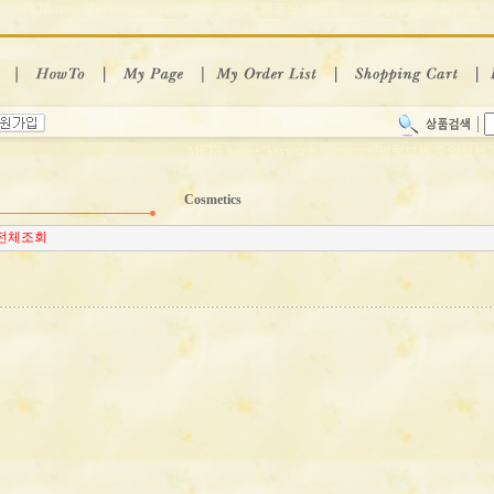
META name="keywords"content="수입보세,명품보세,명품스타일여성의류 작은집
META name="keywords" content="명품보세,수입보세"
Cosmetics
전체조회