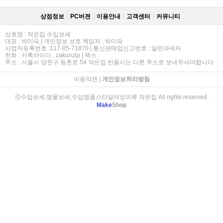
상점정보
PC버젼
이용안내
고객센터
커뮤니티
상호명 : 작은집 수입보세
대표 : 박미숙 | 개인정보 보호 책임자 : 박미숙
사업자등록번호 :117-05-71870 | 통신판매업신고번호 : 일반과세자
전화 : 카톡아이디 : zakunzip | 팩스 :
주소 : 서울시 양천구 등촌로 54 작은집 반품시는 다른 주소로 보내주셔야합니다
이용약관
|
개인정보처리방침
ⓒ수입보세,명품보세,수입명품스타일여성의류 작은집 All rights reserved.
Make
Shop