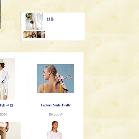
핸들
WOC
가든
25S Hobo
캐리올
린넨 셔츠
Factory Suite Twilly
000원
89,000원
22 Bag