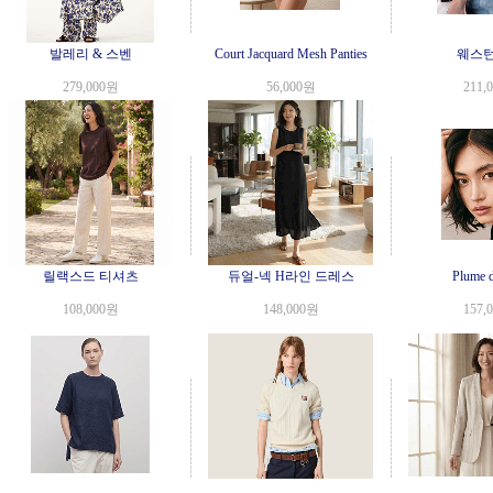
발레리 & 스벤
Court Jacquard Mesh Panties
웨스턴
279,000원
56,000원
211,
릴랙스드 티셔츠
듀얼-넥 H라인 드레스
Plume 
108,000원
148,000원
157,