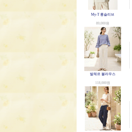
My-T 롱슬리브
89,000원
발체르 블라우스
118,000원