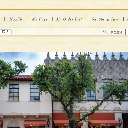
META name="keywords"content="수입보세,명품보세,명품스타일여성의류 작은집