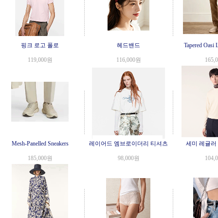
핑크 로고 폴로
헤드밴드
Tapered Oasi 
119,000원
116,000원
165,
Mesh-Panelled Sneakers
레이어드 엠브로이더리 티셔츠
세미 레귤러
185,000원
98,000원
104,