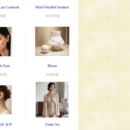
Lace Camisole
Mesh-Panelled Sneakers
000원
185,000원
de Paon
Bloom
000원
94,000원
트 보우
Under Set