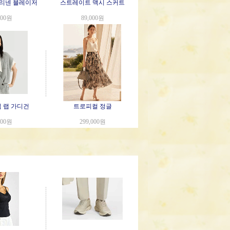
리넨 블레이저
스트레이트 맥시 스커트
000원
89,000원
 랩 가디건
트로피컬 정글
000원
299,000원