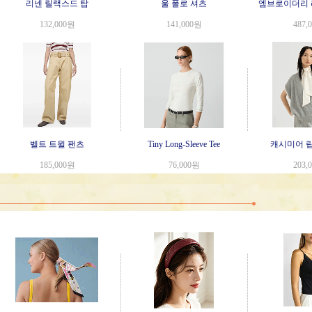
리넨 릴랙스드 탑
울 폴로 셔츠
엠브로이더리 
132,000원
141,000원
487,
벨트 트윌 팬츠
Tiny Long-Sleeve Tee
캐시미어 립
185,000원
76,000원
203,