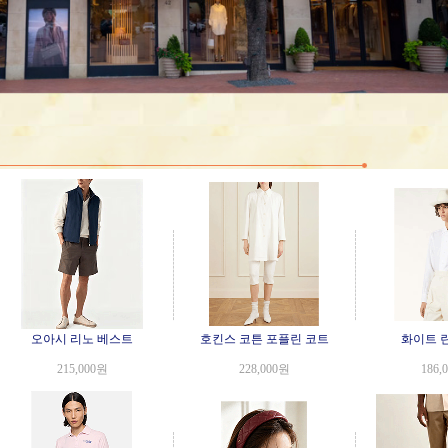
오아시 리노 베스트
호킨스 코튼 포플린 코트
화이트 
215,000원
228,000원
186,