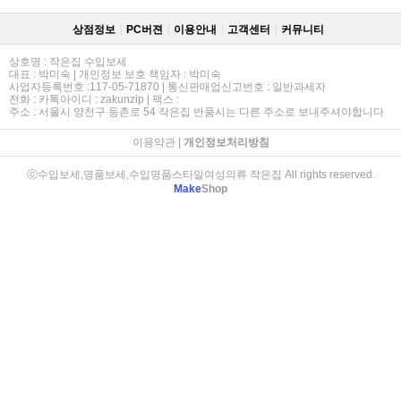
상점정보
PC버젼
이용안내
고객센터
커뮤니티
상호명 : 작은집 수입보세
대표 : 박미숙 | 개인정보 보호 책임자 : 박미숙
사업자등록번호 :117-05-71870 | 통신판매업신고번호 : 일반과세자
전화 : 카톡아이디 : zakunzip | 팩스 :
주소 : 서울시 양천구 등촌로 54 작은집 반품시는 다른 주소로 보내주셔야합니다
이용약관
|
개인정보처리방침
ⓒ수입보세,명품보세,수입명품스타일여성의류 작은집 All rights reserved.
Make
Shop